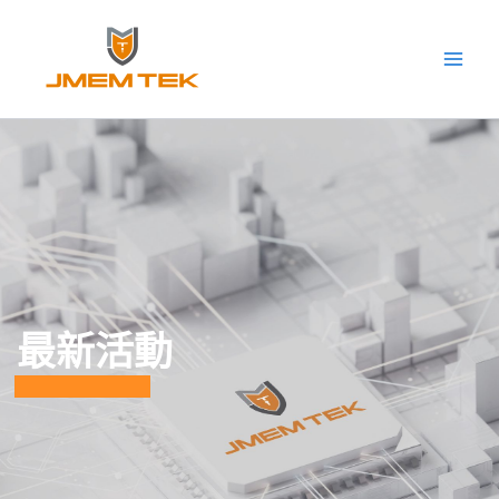
跳
Main
至
Men
主
要
內
容
最新活動