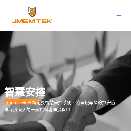
跳
Main
至
Men
主
要
內
容
智慧安控
Jmem Tek 重新定義智慧監控系統，將軍規等級的資安防
護深度嵌入每一層資料處理流程中。