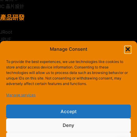
IC 晶片設計
產品研發
JRoot
JPUF
JCrypt
Manage Consent
JShield
Zanker
To provide the best experiences, we use technologies like cookies to
store and/or access device information. Consenting to these
最新消息
technologies will allow us to process data such as browsing behavior or
unique IDs on this site. Not consenting or withdrawing consent, may
adversely affect certain features and functions.
榮獲獎項
近期新聞
Manage services
最新活動
Accept
Deny